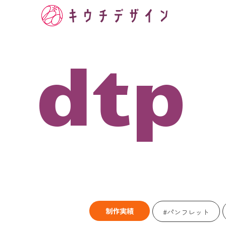
dtp
制作実績
パンフレット